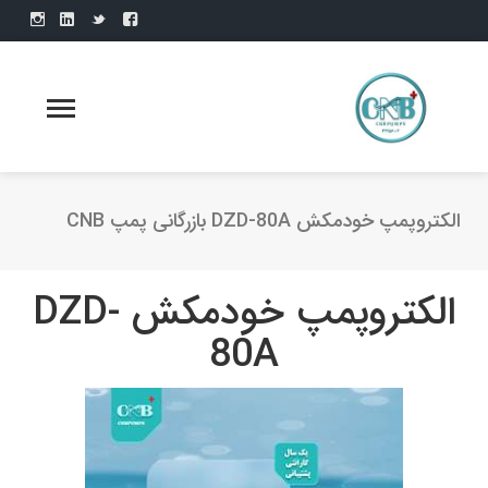
الکتروپمپ خودمکش DZD-80A بازرگانی پمپ CNB
الکتروپمپ خودمکش DZD-
80A