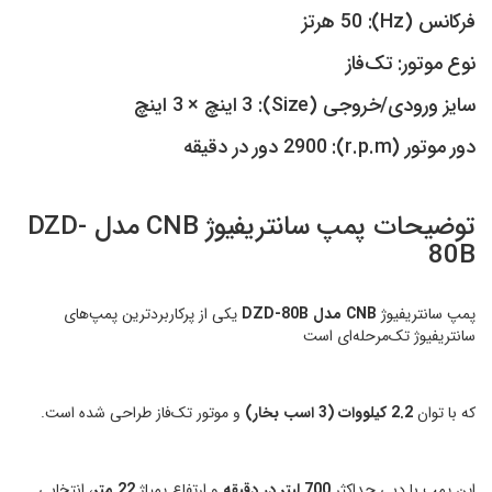
فرکانس (Hz): 50 هرتز
نوع موتور: تک‌فاز
سایز ورودی/خروجی (Size): 3 اینچ × 3 اینچ
دور موتور (r.p.m): 2900 دور در دقیقه
توضیحات پمپ سانتریفیوژ CNB مدل DZD-
80B
پمپ سانتریفیوژ
CNB مدل DZD-80B
یکی از پرکاربردترین پمپ‌های
سانتریفیوژ تک‌مرحله‌ای است
که با توان
2.2 کیلووات (3 اسب بخار)
و موتور تک‌فاز طراحی شده است.
این پمپ با دبی حداکثر
700 لیتر در دقیقه
و ارتفاع پمپاژ
22 متر
، انتخابی