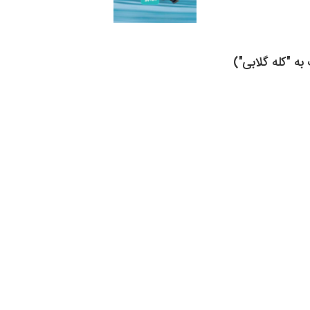
ه "کله گلابی")