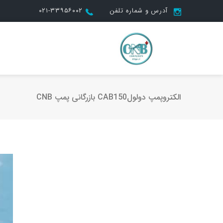
آدرس و شماره تلفن
۰۲۱-۳۳۹۵۶۰۰۲
الکتروپمپ دولولCAB150 بازرگانی پمپ CNB