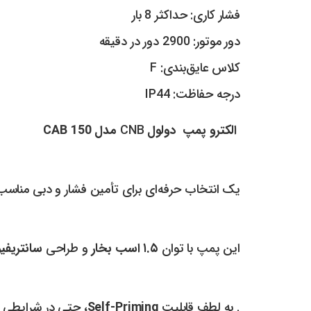
فشار کاری: حداکثر 8 بار
دور موتور: 2900 دور در دقیقه
کلاس عایق‌بندی: F
درجه حفاظت: IP44
الکترو پمپ دولول
CNB
مدل CAB 150
یک انتخاب حرفه‌ای برای تأمین فشار و دبی مناس
این پمپ با توان
۱.۵ اسب بخار
و طراحی
سانتریفیو
. به لطف قابلیت
Self-Priming
، حتی در شرایطی ک