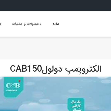
خانه
محصولات و خدمات
د
الکتروپمپ دولولCAB150