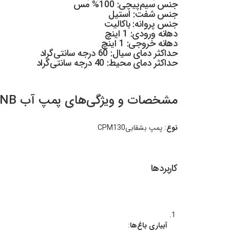
جنس سیم‌پیچی: 100% مس
جنس شفت: استیل
جنس پروانه: باکالیت
دهانه ورودی: 1 اینچ
دهانه خروجی: 1 اینچ
حداکثر دمای سیال: 60 درجه سانتی‌گراد
حداکثر دمای محیط: 40 درجه سانتی‌گراد
مشخصات و ویژگی‌های پمپ آب CNB مدل CPM130
نوع
: پمپ بشقابیCPM130
کاربردها
آبیاری باغ‌ها
: