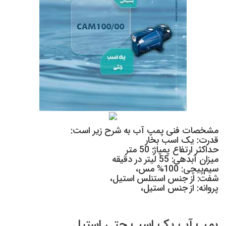
مشخصات فنی پمپ آب به شرح زیر است:
قدرت: یک اسب بخار
حداکثر ارتفاع پمپاژ: 50 متر
میزان آبدهی: 55 لیتر در دقیقه
سیم‌پیچی: 100% مس،
شفت: از جنس استنلس استیل،
پروانه: از جنس استیل،
پمپ آب یک اسب جتی استیل