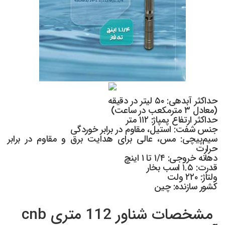
حداکثر آبدهی: ۵۰ لیتر در دقیقه
(معادل ۳ مترمکعب در ساعت)
حداکثر ارتفاع پمپاژ: ۱۱۲ متر
جنس شفت: استیل، مقاوم در برابر خوردگی
سیم‌پیچی: مس، عالی برای هدایت برق و مقاوم در برابر
حرارت
دهانه خروجی: ۱/۴ تا ۱ اینچ
قدرت: ۱.۵ اسب بخار
ولتاژ: ۲۲۰ ولت
کشور سازنده: چین
مشخصات شناور 112 متری cnb