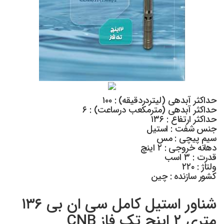
حداکثر آبدهی (لیتردردقیقه) : ۱۰۰
حداکثر آبدهی (مترمکعب درساعت) : ۶
حداکثر ارتفاع : ۱۳۶
جنس شفت : استیل
سیم پیچی : مس
دهانه خروجی : ۲ اینچ
قدرت : ۳ اسب
ولتاژ : ۲۲۰
کشور سازنده : چین
شناور استیل کامل سی ان بی ۱۳۶
متری ۲ اینچ تک فاز CNB