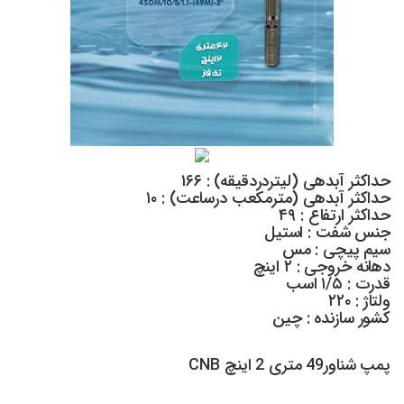
حداکثر آبدهی (لیتردردقیقه) : ۱۶۶
حداکثر آبدهی (مترمکعب درساعت) : ۱۰
حداکثر ارتفاع : ۴۹
جنس شفت : استیل
سیم پیچی : مس
دهانه خروجی : ۲ اینچ
قدرت : ۱/۵ اسب
ولتاژ : ۲۲۰
کشور سازنده : چین
پمپ شناور49 متری 2 اینچ CNB