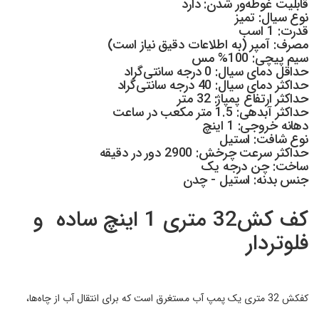
قابلیت غوطه‌ور شدن: دارد
نوع سیال: تمیز
قدرت: 1 اسب
مصرف: آمپر (به اطلاعات دقیق نیاز است)
سیم پیچی: 100% مس
حداقل دمای سیال: 0 درجه سانتی‌گراد
حداکثر دمای سیال: 40 درجه سانتی‌گراد
حداکثر ارتفاع پمپاژ: 32 متر
حداکثر آبدهی: 1.5 متر مکعب در ساعت
دهانه خروجی: 1 اینچ
نوع شافت: استیل
حداکثر سرعت چرخش: 2900 دور در دقیقه
ساخت: چن درجه یک
جنس بدنه: استیل - چدن
کف کش32 متری 1 اینچ ساده و
فلوتردار
کفکش 32 متری یک پمپ آب مستغرق است که برای انتقال آب از چاه‌ها،