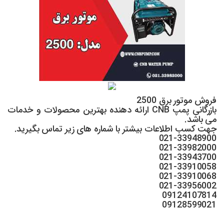
فروش موتور برق 2500
بازرگانی پمپ CNB ارائه دهنده بهترین محصولات و خدمات
می باشد.
جهت کسب اطلاعات بیشتر با شماره های زیر تماس بگیرید.
021-33948900
021-33982000
021-33943700
021-33910058
021-33910068
021-33956002
09124107814
09128599021