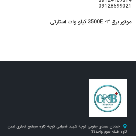
09124107814
09128599021
موتور برق 3500E -۳ کیلو وات استارتی
خیابان سعدی جنوبی کوچه شهید فخرایی کوچه کاوه مجتمع تجاری امین
کاوه طبقه سوم واحد33