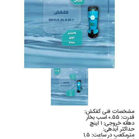
مشخصات فنی کفکش:
قدرت: ۰.۵۵ اسب بخار
دهانه خروجی: ۱ اینچ
حداکثر آبدهی:
مترمکعب در ساعت: ۱.۵