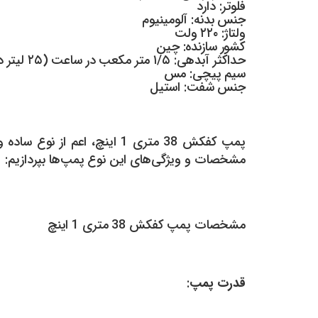
فلوتر: دارد
جنس بدنه: آلومینیوم
ولتاژ: ۲۲۰ ولت
کشور سازنده: چین
حداکثر آبدهی: ۱/۵ متر مکعب در ساعت (۲۵ لیتر در دقیقه)
سیم پیچی: مس
جنس شفت: استیل
پمپ کفکش 38 متری 1 اینچ، ا
مشخصات و ویژگی‌های این نوع پمپ‌ها بپردازیم:
مشخصات پمپ کفکش 38 متری 1 اینچ
قدرت پمپ
: