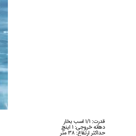
قدرت: ۱/۱ اسب بخار
دهانه خروجی: ۱ اینچ
حداکثر ارتفاع: ۳۸ متر