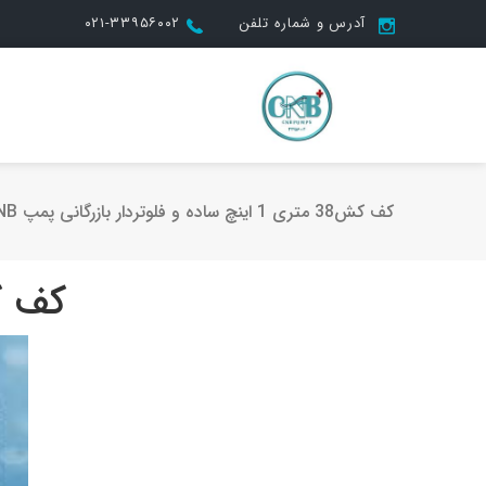
آدرس و شماره تلفن
۰۲۱-۳۳۹۵۶۰۰۲
کف کش38 متری 1 اینچ ساده و فلوتردار بازرگانی پمپ CNB
کف کش38 متری 1 این