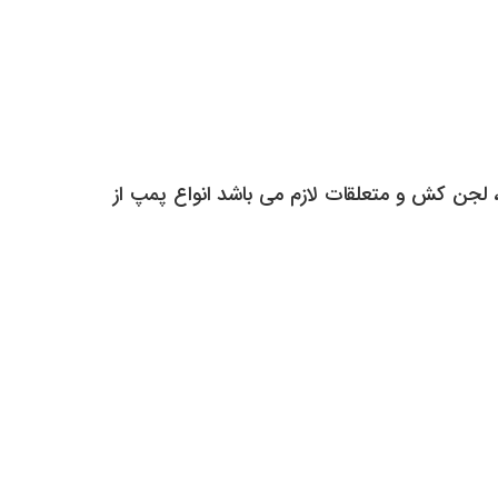
ش و نمایندگی فروش انواع پمپ cnb ، نافی خازن ، کف کش ، لجن کش و متعلقات لازم می باشد انواع پمپ از