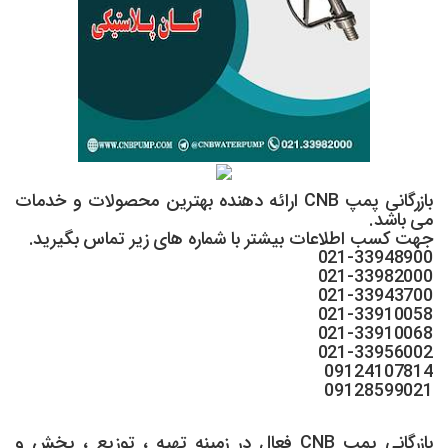
بازرگانی پمپ CNB ارائه دهنده بهترین محصولات و خدمات
می باشد.
جهت کسب اطلاعات بیشتر با شماره های زیر تماس بگیرید.
021-33948900
021-33982000
021-33943700
021-33910058
021-33910068
021-33956002
09124107814
09128599021
بازرگانی پمپ CNB فعال در زمینه تهیه ، توزیع ، پخش و